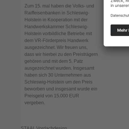
Zum 15. mal haben die Volks- und
Raiffeisenbanken in Schleswig-
Holstein in Kooperation mit der
Handwerkskammer Schleswig-
Holstein vorbildliche Betriebe mit
dem VR-Förderpreis Handwerk
ausgezeichnet. Wir freuen uns,
dass wir hierbei zu den Preisträgern
gehören und mit dem 5. Patz
ausgezeichnet wurden. Insgesamt
haben sich 30 Unternehmen aus
Schleswig-Holstein um den Preis
beworben und insgesamt wurde ein
Preisgeld von 15.000 EUR
vergeben.
STAAL Vordachdesign