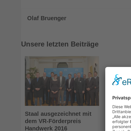
Olaf Bruenger
Unsere letzten Beiträge
Staal ausgezeichnet mit
dem VR-Förderpreis
Handwerk 2016