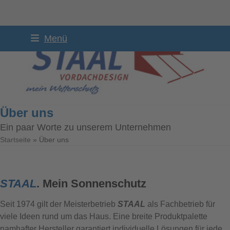
Skip
Menü
to
content
Über uns
Ein paar Worte zu unserem Unternehmen
Startseite
»
Über uns
STAAL
. Mein Sonnenschutz
Seit 1974 gilt der Meisterbetrieb
STAAL
als Fachbetrieb für
viele Ideen rund um das Haus. Eine breite Produktpalette
namhafter Hersteller garantiert individuelle Lösungen für jede